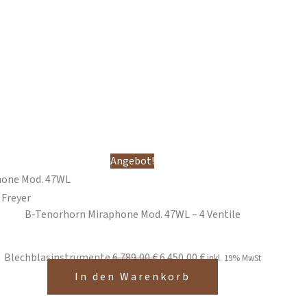
Ursprünglicher
Aktueller
Angebot!
Preis
Preis
war:
ist:
B-Tenorhorn Miraphone Mod. 47WL – 4 Ventile
6.789,00 €
6.450,00 €.
Blechblasinstrumente
6.789,00
€
6.450,00
€
inkl. 19% MwSt
In den Warenkorb