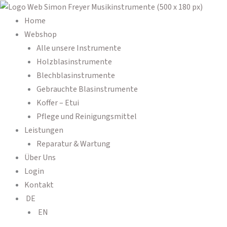
Zum
Products
Products
Inhalt
search
search
Home
springen
Webshop
Alle unsere Instrumente
Holzblasinstrumente
Blechblasinstrumente
Gebrauchte Blasinstrumente
Koffer – Etui
Pflege und Reinigungsmittel
Leistungen
Reparatur & Wartung
Über Uns
Login
Kontakt
DE
EN