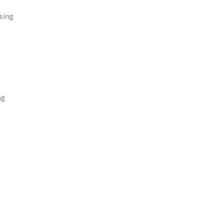
sing
ng