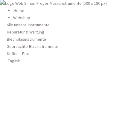
Zum
Inhalt
Products
Home
springen
search
Webshop
Alle unsere Instrumente
Leistungen
Holzblasinstrumente
Reparatur & Wartung
Über Uns
Blechblasinstrumente
Login
Gebrauchte Blasinstrumente
Kontakt
Koffer – Etui
German
Pflege und Reinigungsmittel
English