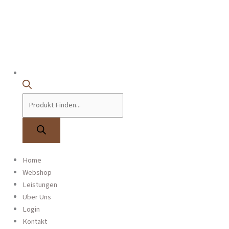
Products
0
Home
WiLlkommen im Webshop
search
Webshop
Entdecke unsere Instrumente​
Leistungen
Über Uns
Leider finden wir nicht, wonach du suchst.
Login
Kontakt