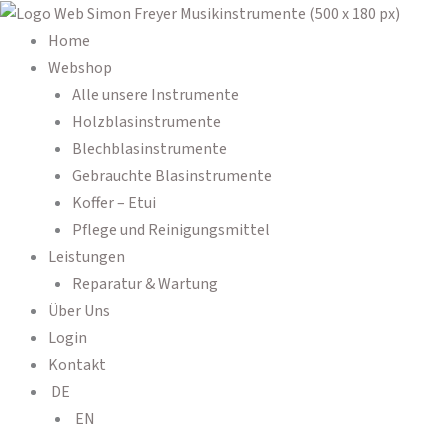
Zum
Products
Products
Inhalt
search
search
Home
springen
Webshop
Alle unsere Instrumente
Holzblasinstrumente
Blechblasinstrumente
Gebrauchte Blasinstrumente
Koffer – Etui
Pflege und Reinigungsmittel
Leistungen
Reparatur & Wartung
Über Uns
Login
Kontakt
DE
EN