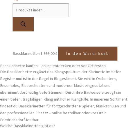
Bassklarinetten
5.500,00
€
4.400,00
€
In den
inkl. 19% MwSt
Warenkorb
MTP Bassklarinette Mod.1430 S tief-Es Böhm-System
Bassklarinetten
1.999,00
€
In den Warenkorb
Bassklarinette kaufen – online entdecken oder vor Ort testen
Die Bassklarinette ergänzt das Klangspektrum der Klarinette im tiefen
Register und ist in der Regel in Bb gestimmt. Sie wird in Orchestern,
Ensembles, Blasorchestern und moderner Musik eingesetzt und
übernimmt dort häufig tiefe Stimmen. Durch ihre Bauweise erzeugt sie
einen tiefen, tragfähigen Klang mit hoher Klangfülle. In unserem Sortiment
findest du Bassklarinetten für fortgeschrittene Spieler, Musikschulen und
den professionellen Einsatz – online bestellbar oder vor Ort in
Friedrichsdorf
testbar.
Welche Bassklarinetten gibt es?