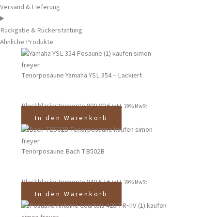
Versand & Lieferung
Rückgabe & Rückerstattung
Ähnliche Produkte
Tenorposaune Yamaha YSL 354 – Lackiert
Blechblasinstrumente
900,00
€
inkl. 19% MwSt
In den Warenkorb
Tenorposaune Bach TB502B
Blechblasinstrumente
840,57
€
inkl. 19% MwSt
In den Warenkorb