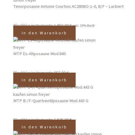
Tenorposaune Antoine Courtois AC280BO-1-0, B/F – Lackiert
Blechblasinstrumente
1.950,00
€
inkl. 19% MwSt
In den Warenkorb
MTP Es-Altposaune Mod.840
Blechblasinstrumente
657,00
€
In den Warenkorb
MTP B-/F-Quartventilposaune Mod.443 G
Blechblasinstrumente
1.635,00
€
In den Warenkorb