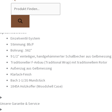
Die
verchromten Innenzüge aus Neusilber
sorgen für eine besonders
glatte Oberfläche und ermöglichen eine schnelle und präzise
Zugbewegung. Die
Klarlack-Oberfläche
verleiht dem Klang zusätzlich
eine dezente Wärme. Die
Bach 50B professionelle Bassposaune
eignet
sich sowohl für symphonische Aufführungen als auch für Solodarbietungen.
Spezifikationen
Einzelventil-System
Stimmung: Bb/F
Bohrung: .562″
9 1/2″ einteiliger, handgehämmerter Schallbecher aus Gelbmessing
Traditioneller F-Anbau (Traditional Wrap) mit traditionellem Rotor
Außenzug aus Gelbmessing
Klarlack-Finish
Bach 1-1/2G Mundstück
1845A Holzkoffer (Woodshell Case)
Unsere Garantie & Service