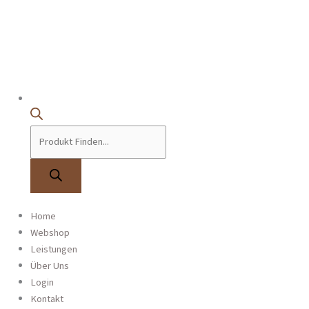
Products
0
Home
search
Start
/
Blechblasinstrumente
Webshop
/
Posaunen
/ Bassposaune Bach 50B –
Lackiert
Leistungen
Bassposaune Bach 50B – Lackiert
Über Uns
Login
Angebot!
Kontakt