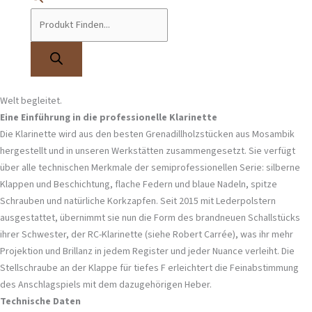
Hochwertiges Studentenmodell aus Grenadill mit Lederpolsterung, auf
Langlebigkeit ausgelegt.
Eines unserer wertvollsten Wahrzeichen.
Das legendäre E13-Modell ist seit über 40 Jahren unverändert. Ausgehend
von der BC20 – Jacques Lancelots Klarinette – hat die E13 Amateure und
Profis in Konservatorien, Musikschulen und Blasorchestern auf der ganzen
Welt begleitet.
Eine Einführung in die professionelle Klarinette
Die Klarinette wird aus den besten Grenadillholzstücken aus Mosambik
hergestellt und in unseren Werkstätten zusammengesetzt. Sie verfügt
über alle technischen Merkmale der semiprofessionellen Serie: silberne
Klappen und Beschichtung, flache Federn und blaue Nadeln, spitze
Schrauben und natürliche Korkzapfen. Seit 2015 mit Lederpolstern
ausgestattet, übernimmt sie nun die Form des brandneuen Schallstücks
ihrer Schwester, der RC-Klarinette (siehe Robert Carrée), was ihr mehr
Projektion und Brillanz in jedem Register und jeder Nuance verleiht. Die
Stellschraube an der Klappe für tiefes F erleichtert die Feinabstimmung
des Anschlagspiels mit dem dazugehörigen Heber.
Technische Daten