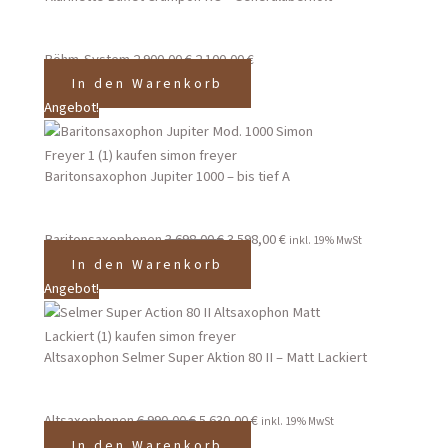
Böhm-System
2.900,00
€
2.100,00
€
In den Warenkorb
Angebot!
Baritonsaxophon Jupiter 1000 – bis tief A
Baritonsaxophonen
3.698,00
€
3.598,00
€
inkl. 19% MwSt
In den Warenkorb
Angebot!
Altsaxophon Selmer Super Aktion 80 II – Matt Lackiert
Altsaxophonen
6.990,00
€
5.630,00
€
inkl. 19% MwSt
In den Warenkorb