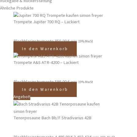
Rückgabe & Rückerstattung
Ähnliche Produkte
Trompete Jupiter 700 RQ – Lackiert
Blechblasinstrumente
850,00
€
inkl. 19% MwSt
In den Warenkorb
Trompete A&S ATR-4200 – Lackiert
Blechblasinstrumente
598,00
€
inkl. 19% MwSt
In den Warenkorb
Angebot!
Tenorposaune Bach Bb/F Stradivarius 42B