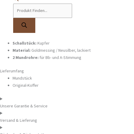
hochwertige Verarbeitung sowie einen klaren, brillanten Klang. Dank der
zwei Mundrohre für die Stimmungen Bb und A
bietet diese
Piccolotrompete eine hohe Flexibilität für verschiedene musikalische
Einsatzbereiche.
Ausstattung
4 Périnetventile
Schallstück:
Kupfer
Material:
Goldmessing / Neusilber, lackiert
2 Mundrohre:
für Bb- und A-Stimmung
Lieferumfang
Mundstück
Original-Koffer
Unsere Garantie & Service
Versand & Lieferung