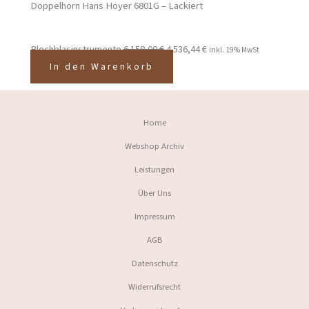
Doppelhorn Hans Hoyer 6801G – Lackiert
Blechblasinstrumente
6.158,00
€
4.536,44
€
inkl. 19% MwSt
In den Warenkorb
Home
Webshop Archiv
Leistungen
Über Uns
Impressum
AGB
Datenschutz
Widerrufsrecht