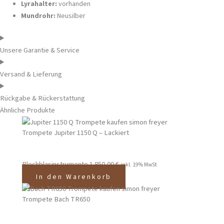
Lyrahalter:
vorhanden
Mundrohr:
Neusilber
Unsere Garantie & Service
Versand & Lieferung
Rückgabe & Rückerstattung
Ähnliche Produkte
Trompete Jupiter 1150 Q – Lackiert
Blechblasinstrumente
1.850,00
€
inkl. 19% MwSt
In den Warenkorb
Trompete Bach TR650