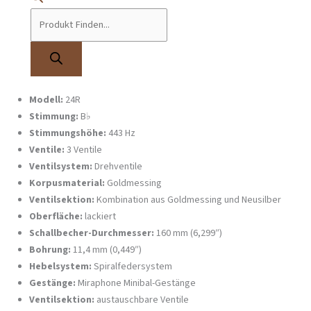
Griffkombinationen. Die homogene und leichte Ansprache wird durch eine
speziell entwickelte Mensur unterstützt, die zugleich eine
ausgezeichnete Intonation in allen Registern
gewährleistet.
Technische Daten
Produkt:
Bb Flügelhorn
Modell:
24R
Stimmung:
B♭
Stimmungshöhe:
443 Hz
Ventile:
3 Ventile
Ventilsystem:
Drehventile
Korpusmaterial:
Goldmessing
Ventilsektion:
Kombination aus Goldmessing und Neusilber
Oberfläche:
lackiert
Schallbecher-Durchmesser:
160 mm (6,299″)
Bohrung:
11,4 mm (0,449″)
Hebelsystem:
Spiralfedersystem
Gestänge:
Miraphone Minibal-Gestänge
Ventilsektion:
austauschbare Ventile