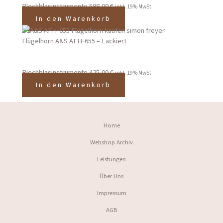
Blechblasinstrumente
598,00
€
inkl. 19% MwSt
In den Warenkorb
Flügelhorn A&S AFH‑655 – Lackiert
Blechblasinstrumente
425,00
€
inkl. 19% MwSt
In den Warenkorb
Home
Webshop Archiv
Leistungen
Über Uns
Impressum
AGB