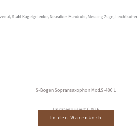
entil, Stahl-Kugelgelenke, Neusilber-Mundrohr, Messing Züge, Leichtkoffe
S-Bogen Sopransaxophon Mod.S-400 L
Unkategorisiert
0,00
€
In den Warenkorb