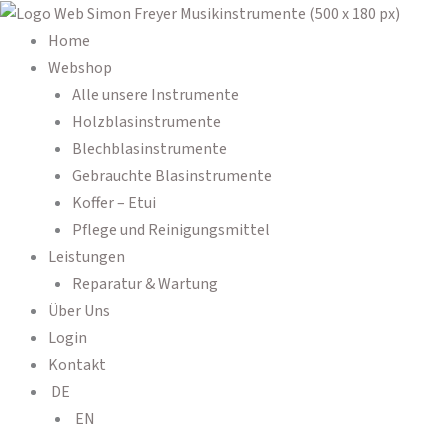
Zum
MTP
Products
Products
Inhalt
B-
search
search
Home
springen
Horn
Webshop
Mod.270
Alle unsere Instrumente
Menge
Holzblasinstrumente
Blechblasinstrumente
Gebrauchte Blasinstrumente
Koffer – Etui
Pflege und Reinigungsmittel
Leistungen
Reparatur & Wartung
Über Uns
Login
Kontakt
DE
EN