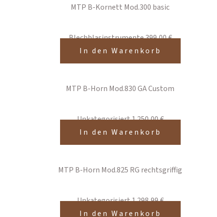
MTP B-Kornett Mod.300 basic
Blechblasinstrumente
399,00
€
In den Warenkorb
MTP B-Horn Mod.830 GA Custom
Unkategorisiert
1.250,00
€
In den Warenkorb
MTP B-Horn Mod.825 RG rechtsgriffig
Unkategorisiert
1.298,99
€
In den Warenkorb