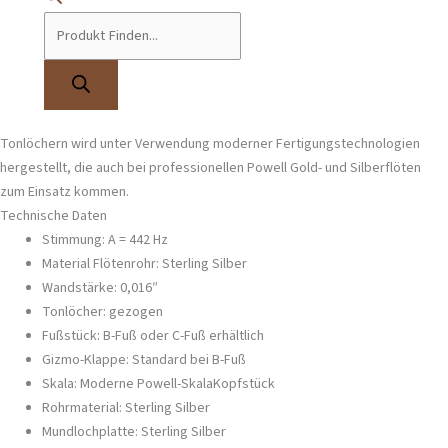
Powell-Kopfstück mit einem hochwertigen Flötenkorpus. Diese
Kombination bietet die außergewöhnliche Klangqualität und Ansprache der
renommierten Powell-Flöten zu einem attraktiven Preis.
Alle Powell Sonaré Quer- und Piccoloflöten verfügen über Kopfstücke, die
in der Powell-Werkstatt von Hand gefertigt, präzise geschnitten und
sorgfältig von Hand vollendet werden. Der Korpus mit gezogenen
Tonlöchern wird unter Verwendung moderner Fertigungstechnologien
hergestellt, die auch bei professionellen Powell Gold- und Silberflöten
zum Einsatz kommen.
Technische Daten
Stimmung: A = 442 Hz
Material Flötenrohr: Sterling Silber
Wandstärke: 0,016″
Tonlöcher: gezogen
Fußstück: B-Fuß oder C-Fuß erhältlich
Gizmo-Klappe: Standard bei B-Fuß
Skala: Moderne Powell-SkalaKopfstück
Rohrmaterial: Sterling Silber
Mundlochplatte: Sterling Silber