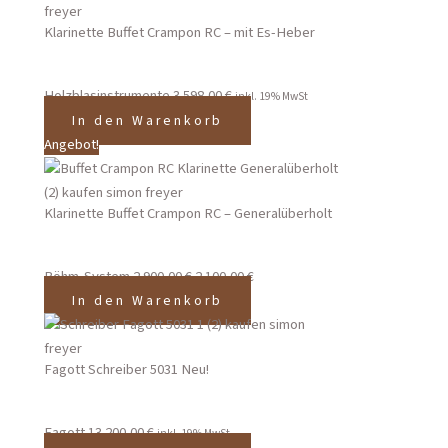
Klarinette Buffet Crampon RC – mit Es-Heber
Holzblasinstrumente
3.598,00
€
inkl. 19% MwSt
In den Warenkorb
Angebot!
Klarinette Buffet Crampon RC – Generalüberholt
Böhm-System
2.900,00
€
2.100,00
€
In den Warenkorb
Fagott Schreiber 5031 Neu!
Fagott
13.200,00
€
inkl. 19% MwSt