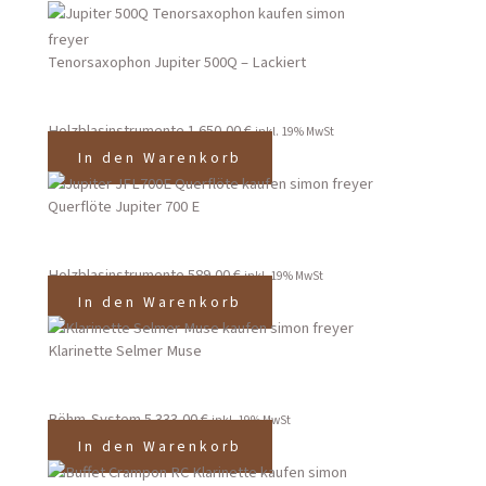
Tenorsaxophon Jupiter 500Q – Lackiert
Holzblasinstrumente
1.650,00
€
inkl. 19% MwSt
In den Warenkorb
Querflöte Jupiter 700 E
Holzblasinstrumente
589,00
€
inkl. 19% MwSt
In den Warenkorb
Klarinette Selmer Muse
Böhm-System
5.333,00
€
inkl. 19% MwSt
In den Warenkorb