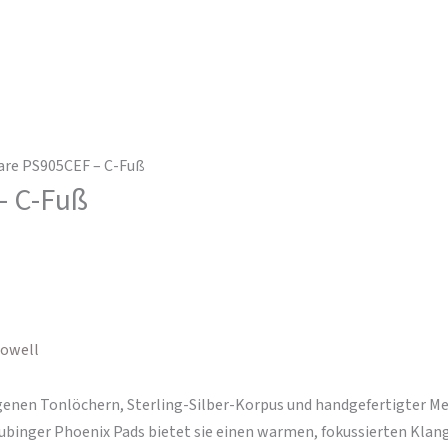
are PS905CEF – C-Fuß
– C-Fuß
owell
ogenen Tonlöchern, Sterling-Silber-Korpus und handgefertigter M
ubinger Phoenix Pads bietet sie einen warmen, fokussierten Klang 