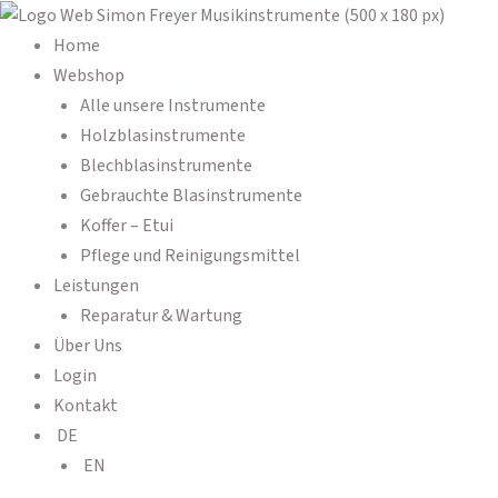
Zum
Querflöte
Products
Products
Inhalt
Powell
search
search
Home
springen
Sonare
Webshop
PS905CEF
Alle unsere Instrumente
-
Holzblasinstrumente
C-
Blechblasinstrumente
Fuß
Gebrauchte Blasinstrumente
Menge
Koffer – Etui
Pflege und Reinigungsmittel
Leistungen
Reparatur & Wartung
Über Uns
Login
Kontakt
DE
EN