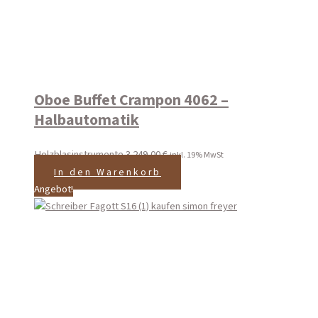
Oboe Buffet Crampon 4062 –
Halbautomatik
Holzblasinstrumente
3.249,00
€
inkl. 19% MwSt
In den Warenkorb
Angebot!