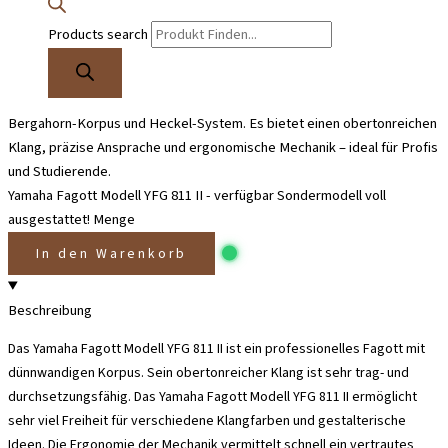
Products search
31.955,00
€
Ursprünglicher Preis war: 31.955,00 €
30.900,00
€
Aktueller
Preis ist: 30.900,00 €.
inkl. 19% MwSt
Das Yamaha YFG 811 II ist ein professionelles Fagott mit dünnwandigem
Bergahorn-Korpus und Heckel-System. Es bietet einen obertonreichen
Klang, präzise Ansprache und ergonomische Mechanik – ideal für Profis
und Studierende.
Yamaha Fagott Modell YFG 811 II - verfügbar Sondermodell voll
ausgestattet! Menge
In den Warenkorb
Beschreibung
Das Yamaha Fagott Modell YFG 811 II ist ein professionelles Fagott mit
dünnwandigen Korpus. Sein obertonreicher Klang ist sehr trag- und
durchsetzungsfähig. Das Yamaha Fagott Modell YFG 811 II ermöglicht
sehr viel Freiheit für verschiedene Klangfarben und gestalterische
Ideen. Die Ergonomie der Mechanik vermittelt schnell ein vertrautes