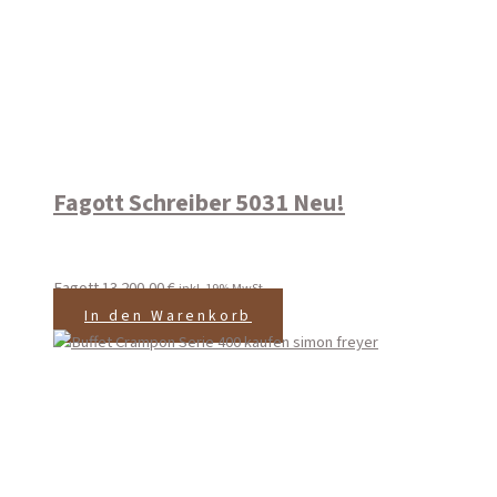
Fagott Schreiber 5031 Neu!
Fagott
13.200,00
€
inkl. 19% MwSt
In den Warenkorb