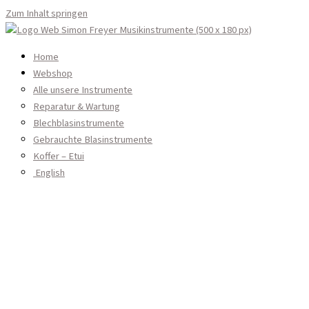
Zum Inhalt springen
Home
Webshop
Alle unsere Instrumente
Leistungen
Holzblasinstrumente
Reparatur & Wartung
Über Uns
Blechblasinstrumente
Login
Gebrauchte Blasinstrumente
Kontakt
Koffer – Etui
German
Pflege und Reinigungsmittel
English