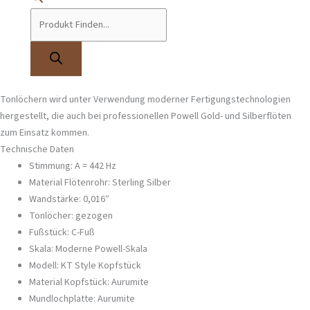
Powell-Kopfstück mit einem hochwertigen Flötenkorpus. Diese
Kombination bietet die außergewöhnliche Klangqualität und Ansprache der
renommierten Powell-Flöten zu einem attraktiven Preis.
Alle Powell Sonaré Quer- und Piccoloflöten verfügen über Kopfstücke, die
in der Powell-Werkstatt von Hand gefertigt, präzise geschnitten und
sorgfältig von Hand vollendet werden. Der Korpus mit gezogenen
Tonlöchern wird unter Verwendung moderner Fertigungstechnologien
hergestellt, die auch bei professionellen Powell Gold- und Silberflöten
zum Einsatz kommen.
Technische Daten
Stimmung: A = 442 Hz
Material Flötenrohr: Sterling Silber
Wandstärke: 0,016″
Tonlöcher: gezogen
Fußstück: C-Fuß
Skala: Moderne Powell-Skala
Modell: KT Style Kopfstück
Material Kopfstück: Aurumite
Mundlochplatte: Aurumite