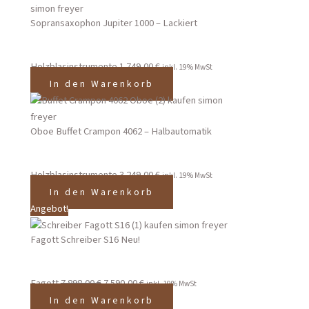
Sopransaxophon Jupiter 1000 – Lackiert
Holzblasinstrumente
1.749,00
€
inkl. 19% MwSt
In den Warenkorb
Oboe Buffet Crampon 4062 – Halbautomatik
Holzblasinstrumente
3.249,00
€
inkl. 19% MwSt
In den Warenkorb
Angebot!
Fagott Schreiber S16 Neu!
Fagott
7.898,00
€
7.590,00
€
inkl. 19% MwSt
In den Warenkorb